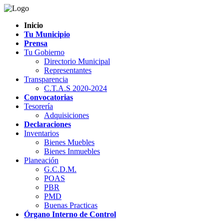
Inicio
Tu Municipio
Prensa
Tu Gobierno
Directorio Municipal
Representantes
Transparencia
C.T.A.S 2020-2024
Convocatorias
Tesorería
Adquisiciones
Declaraciones
Inventarios
Bienes Muebles
Bienes Inmuebles
Planeación
G.C.D.M.
POAS
PBR
PMD
Buenas Practicas
Órgano Interno de Control